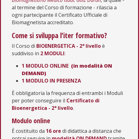
Biomagnetismo Medico Isaac Goiz Durán
, la quale -
al termine del Corso di formazione - rilascia a
ogni partecipante il Certificato Ufficiale di
Biomagnetista accreditato.
Come si sviluppa l’iter formativo?
Il Corso di
BIOENERGETICA - 2° livello
è
suddiviso in
2 MODULI
:
1 MODULO ONLINE
(in modalità ON
DEMAND)
1 MODULO IN PRESENZA
È obbligatoria la frequenza di entrambi i Moduli
per poter conseguire il
Certificato di
Bioenergetica - 2° livello
.
Modulo online
È costituito da
16 ore
di didattica a distanza che
potrai seguire in
modalità ON DEMAND
tramite