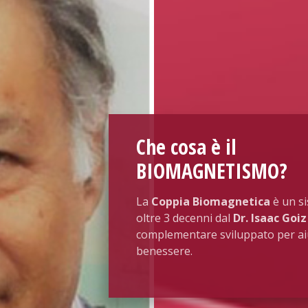
Che cosa è il
BIOMAGNETISMO
?
La
Coppia Biomagnetica
è un si
oltre 3 decenni dal
Dr. Isaac Goi
complementare sviluppato per aiu
benessere.